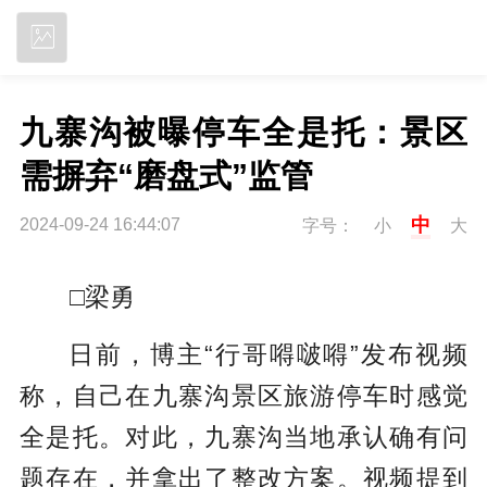
立即下载
九寨沟被曝停车全是托：景区
需摒弃“磨盘式”监管
中
2024-09-24 16:44:07
字号：
小
大
□梁勇
日前，博主“行哥嘚啵嘚”发布视频
称，自己在九寨沟景区旅游停车时感觉
全是托。对此，九寨沟当地承认确有问
题存在，并拿出了整改方案。视频提到