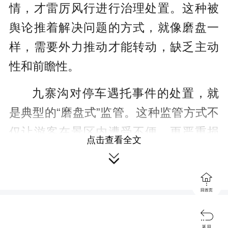
情，才雷厉风行进行治理处置。这种被
舆论推着解决问题的方式，就像磨盘一
样，需要外力推动才能转动，缺乏主动
性和前瞻性。
九寨沟对停车遇托事件的处置，就
是典型的“磨盘式”监管。这种监管方式不
仅让游客在景区内遭受不便，更严重损
点击查看全文
害了游客对景区的信任和好感。可以

说，九寨沟方对停车乱象并非一无所

知，但长期以来却选择视而不见，未能
回首页
采取有效措施进行整治。直到舆论压力

返 回