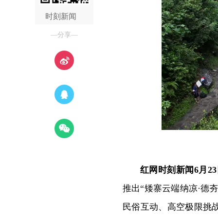
时刻新闻
—分享—
红网时刻新闻6月2
推出“矮寨云端纳凉·德
民俗互动、高空极限挑