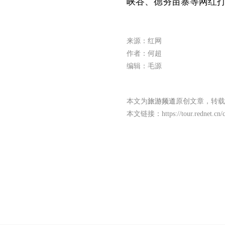
峡谷、德夯苗寨等网红
来源：红网
作者：何超
编辑：毛源
本文为
旅游频道
原创文章，转载
本文链接：
https://tour.rednet.c