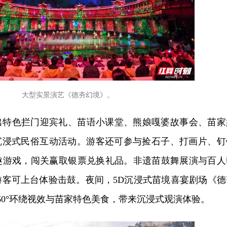
大型实景演艺《德夯幻境》。
出特色拦门迎宾礼、苗语小课堂、熊娘嘎婆故事会、苗家
等沉浸式民俗互动活动。游客还可参与捡石子、打画片、钉
趣游戏，闯关赢取银票兑换礼品。非遗苗鼓舞展演与百人
游客可上台体验击鼓。夜间，5D沉浸式苗境喜宴剧场《德
60°环绕视效与苗家特色美食，带来沉浸式观演体验。