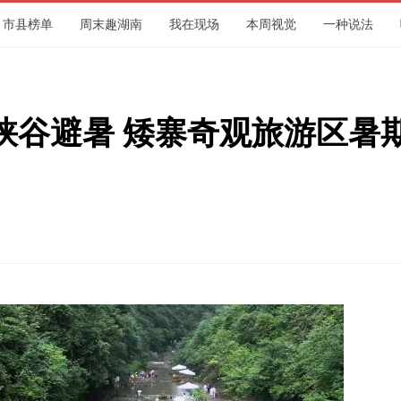
市县榜单
周末趣湖南
我在现场
本周视觉
一种说法
峡谷避暑 矮寨奇观旅游区暑