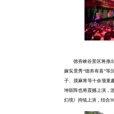
德夯峡谷景区将推
嫁实景秀“德夯有喜”
子、摸麻将等十余项童
坤鼓阵也将震撼上演，
幻境》持续上演，结合3