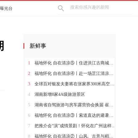
曝光台
期
新鲜事
1
福地怀化 自在清凉⑤丨住进洪江古商城，才是“八月天天乐”的正确打开方式
2
福地怀化 自在清凉④丨赴一场芷江清凉之约，四大民宿藏尽山野侗风温柔
3
全球百对银发夫妻将在张家界300米高空补办婚礼
4
湖南新增8家4A级旅游景区
5
湖南省自驾旅游与房车露营协会换届 崔磊当选新会长
6
福地怀化 自在清凉③丨索道直达的避暑民宿，把夏天调成天然空调模式
7
把推介会“演”成情景剧！怀化在广州这样“讲故事”
8
福地怀化 自在清凉②丨山风、古意与稻香，在洪江找到22℃的夏天