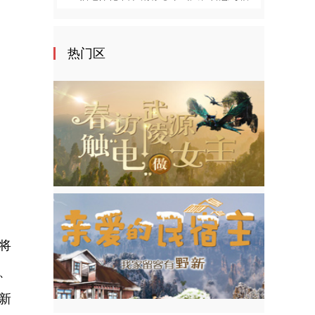
热门区
区将
、
新