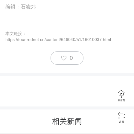
编辑：石凌炜
c
r
e
本文链接：
https://tour.rednet.cn/content/646040/51/16010037.html
e
n
0

回首页

相关新闻
返 回