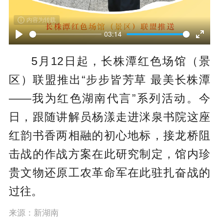
内容为转载
03:14
P
E
5月12日起，长株潭红色场馆（景
l
n
区）联盟推出“步步皆芳草 最美长株潭
a
t
——我为红色湖南代言”系列活动。今
y
e
日，跟随讲解员杨漾走进洣泉书院这座
r
红韵书香两相融的初心地标，接龙桥阻
f
击战的作战方案在此研究制定，馆内珍
u
贵文物还原工农革命军在此驻扎奋战的
l
过往。
l
s
来源：新湖南