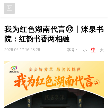
立即下载
我为红色湖南代言㉒丨洣泉书
院：红韵书香两相融
中
2026-06-17 16:28:26
字号：
小
大